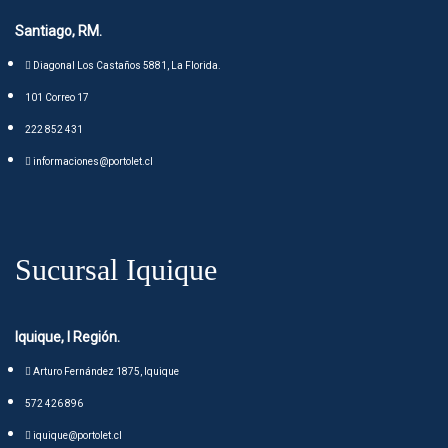
Santiago, RM.
Diagonal Los Castaños 5881, La Florida.
101 Correo 17
222 852 431
informaciones@portolet.cl
Sucursal
Iquique
Iquique, I Región.
Arturo Fernández 1875, Iquique
572 426 896
iquique@portolet.cl