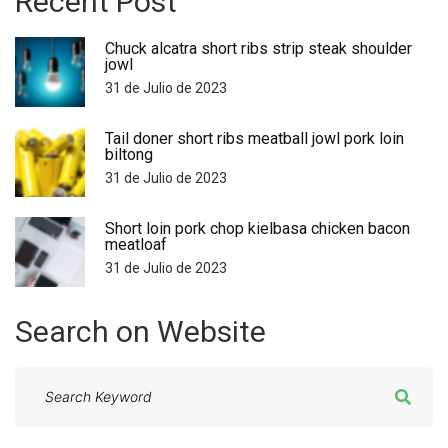
Recent
Post
Chuck alcatra short ribs strip steak shoulder
jowl
31 de Julio de 2023
Tail doner short ribs meatball jowl pork loin
biltong
31 de Julio de 2023
Short loin pork chop kielbasa chicken bacon
meatloaf
31 de Julio de 2023
Search
on
Website
S
e
a