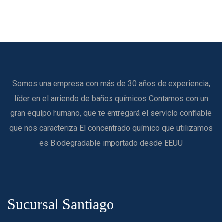
r
c
h
f
o
Somos una empresa con más de 30 años de experiencia,
r
líder en el arriendo de baños químicos Contamos con un
:
gran equipo humano, que te entregará el servicio confiable
que nos caracteriza El concentrado químico que utilizamos
es Biodegradable importado desde EEUU
Sucursal
Santiago